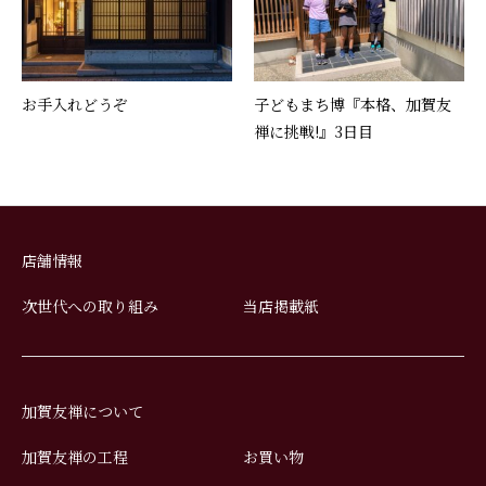
お手入れどうぞ
子どもまち博『本格、加賀友
禅に挑戦!』3日目
店舗情報
次世代への取り組み
当店掲載紙
加賀友禅について
加賀友禅の工程
お買い物