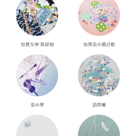
加賀友禅 黒留袖
加賀染め風呂敷
染め帯
訪問着