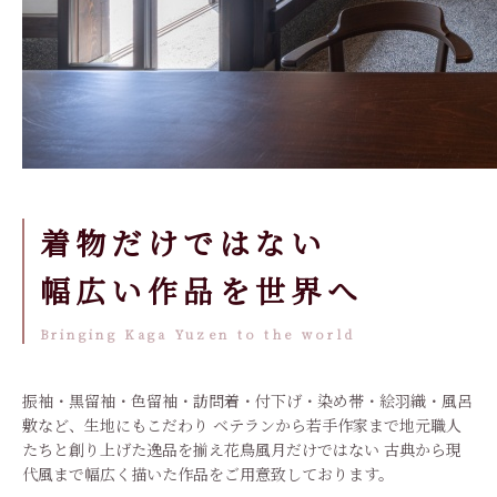
着物だけではない
幅広い作品を世界へ
Bringing Kaga Yuzen to the world
振袖・黒留袖・色留袖・訪問着・付下げ・染め帯・絵羽織・風呂
敷など、生地にもこだわり ベテランから若手作家まで地元職人
たちと創り上げた逸品を揃え花鳥風月だけではない 古典から現
代風まで幅広く描いた作品をご用意致しております。