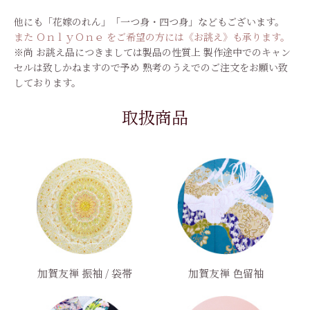
他にも「花嫁のれん」「一つ身・四つ身」などもございます。
また ＯｎｌｙＯｎｅ をご希望の方には《お誂え》も承ります。
※尚 お誂え品につきましては製品の性質上 製作途中でのキャン
セルは致しかねますので予め 熟考のうえでのご注文をお願い致
しております。
取扱商品
加賀友禅 振袖 / 袋帯
加賀友禅 色留袖