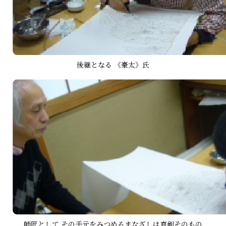
後継となる 《豪太》氏
師匠として その手元をみつめるまなざしは真剣そのもの