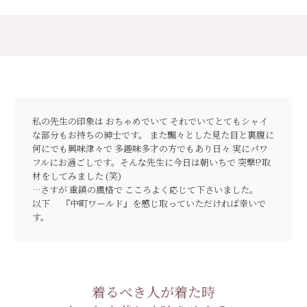
私の先生の印象は おちゃめでいて それでいてとてもシャイ
な部分もお持ちの紳士です。 また飄々とした見た目と裏腹に
何にでも興味津々で 多趣味多才の方でもあり日々 実にパワ
フルにお過ごしです。そんな先生に今日は朝いちで 突撃!?取
材をしてみました (笑)
…さすが 重鎮の風格で こころよく応じて下さいました。
以下 『中町ワールド』を感じ取っていただければ幸いで
す。
着るべき人が着た時