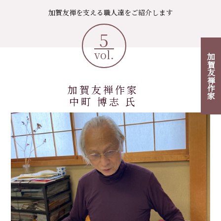
加賀友禅を支える職人達をご紹介します
5
vol.
加賀友禅作家
加賀友禅作家
中町 博志 氏