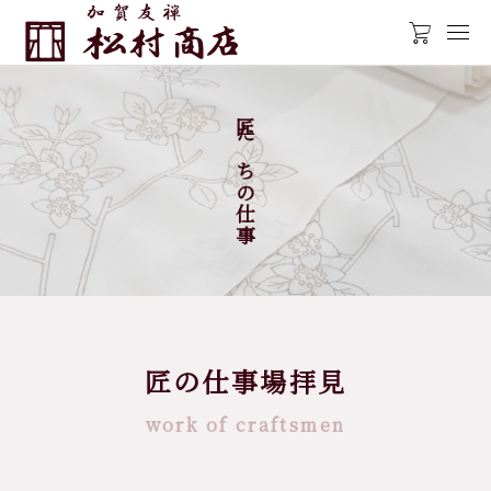
匠たちの仕事
匠の仕事場拝見
work of craftsmen