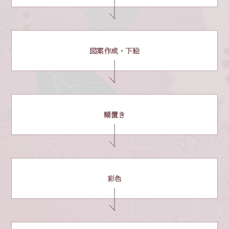
図案作成・下絵
糊置き
彩色