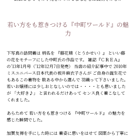
若い方をも惹きつける『中町ワールド』の魅
力
下写真の訪問着は 柄名を 『藤花精（とうかせい）』 といい藤
の花をモチーフにした中町氏の作品です。 雑誌『ＣＲＥＡ』
の’13年1月号（’12年12月7日発売） 当店の紹介記事中で 2010年
ミスユニバース日本代表の板井麻衣子さんが ご自身の誕生花で
もあるこの着物を 数ある中から選んで 羽織って下さいました。
若いお嬢様には少しおとなしいのでは・・・・とも思いました
が 「大好き♪」 と言われるだけあって センス良く着こなして
くれました。
あらためて 若い方をも惹きつける 『中町ワールド』 の魅力を
感じた瞬間でした。
加賀友禅を手にした時には 着姿に思いをはせて 図案から丁寧に