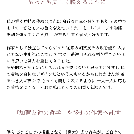
もっとも美しく映えるように
私が描く独特の作風の原点は 身近な自然の景色であり その中で
も「刻一刻とモノの色を変えていく光」 と 「イメージや物語・
感動を運んでくれる風」 が描き出す光景が大好きです。
作家として独立してからずっと 従来の加賀友禅の殻を破り 人ま
ねでない中町流にこだわり 常に一番注目される柄を描きたい と
いう思いで努力を重ねてきました。
伝統的なデザインにとらわれる必要はないと思っていますし 私
の着物を奇抜なデザインだという人もいるかもしれませんが 着
るべき人が着た時 もっとも美しく映えるように 一人一人に応じ
た着物をつくる。それが私にとっての加賀友禅なんです。
『加賀友禅の哲学』を後進の作家へ託す
傍らには ご自身の後継となる 《豪太》氏の存在が。ご自身の