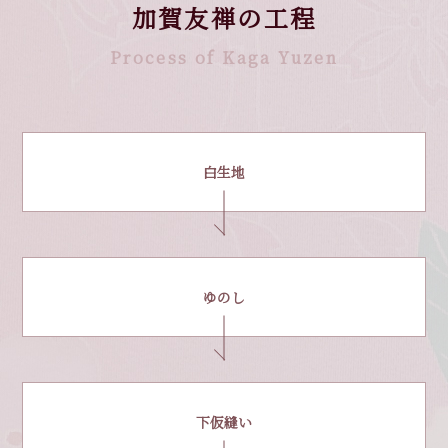
加賀友禅の工程
Process of Kaga Yuzen
白生地
ゆのし
下仮縫い